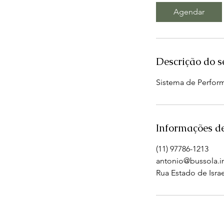
Agendar
Descrição do s
Sistema de Perfor
Informações d
(11) 97786-1213
antonio@bussola.i
Rua Estado de Israel