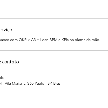
erviço
mance com OKR > A3 + Lean BPM e KPIs na plama da mão.
e contato
nfo
 - Vila Mariana, São Paulo - SP, Brasil