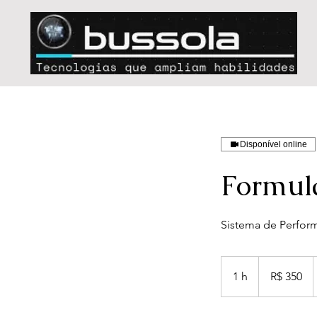
Disponível online
Formul
Sistema de Perfor
350
Reais
1 h
1
R$ 350
brasileiros